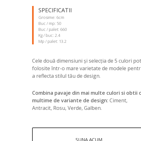
SPECIFICATII
Grosime: 6cm
Buc / mp: 50
Buc / palet: 660
Kg / buc: 2.4
Mp / palet: 13.2
Cele două dimensiuni și selecția de 5 culori pot 
folosite într-o mare varietate de modele pent
a reflecta stilul tău de design.
Combina pavaje din mai multe culori si obtii 
multime de variante de design:
Ciment,
Antracit, Rosu, Verde, Galben.
SUNA ACUM