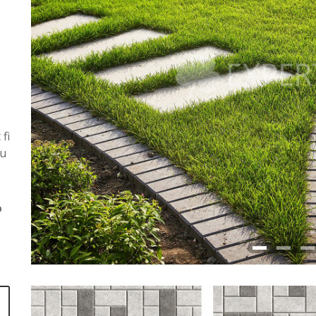
fi
ru
o