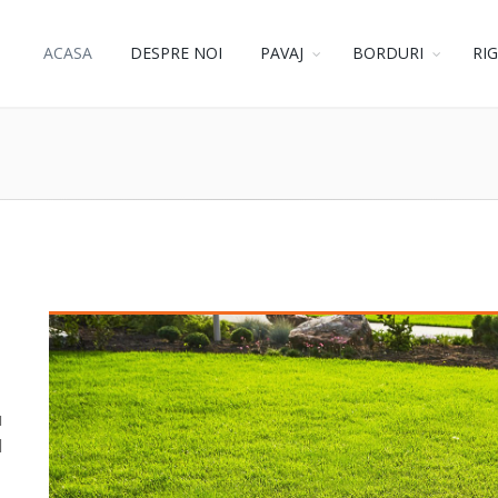
ACASA
DESPRE NOI
PAVAJ
BORDURI
RI
u
l